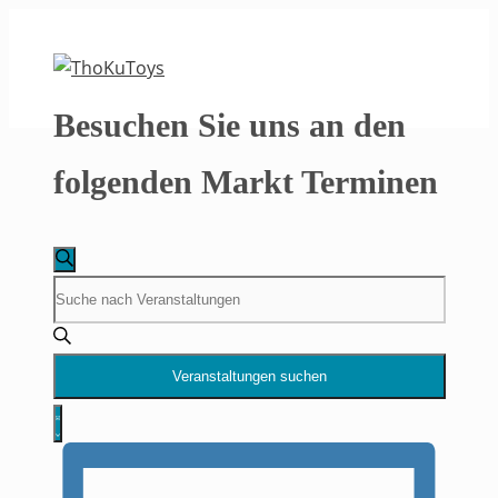
Zum
Inhalt
springen
Besuchen Sie uns an den
folgenden Markt Terminen
Veranstaltungen
Veranstaltungen
Suche
Bitte
Suche
Schlüsselwort
eingeben.
und
Suche
Veranstaltungen suchen
Ansichten,
nach
Veranstaltung
Liste
Veranstaltungen
Ansichten-
Navigation
Schlüsselwort.
Navigation